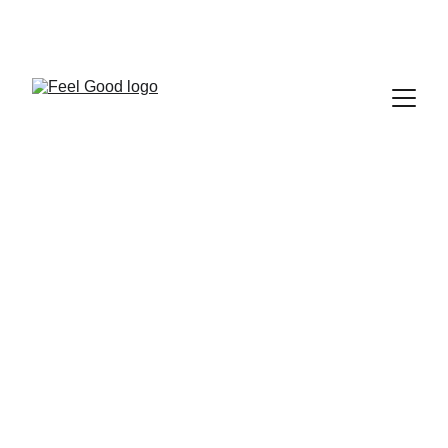
FEEL GOOD CLUB
D'inspiration coréenne une routine simple et 
efficace.
 5 soins pour votre beauté 
des résultats 
visibles rapidement 