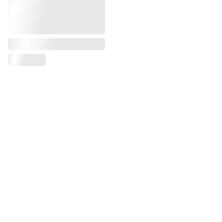
CGV
Mentions Légales
Politique de Confidentialité
Contact
Boutiques en Ligne
A Propos de Fantine Paquier
Blog