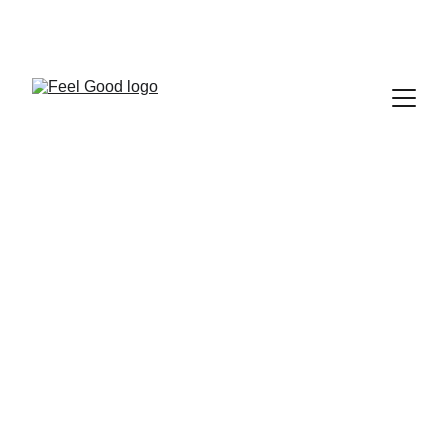
FEEL GOOD CLUB
VOUS ÊTES PRESQUE ABONNÉ
vérifier vos 
SPAMS