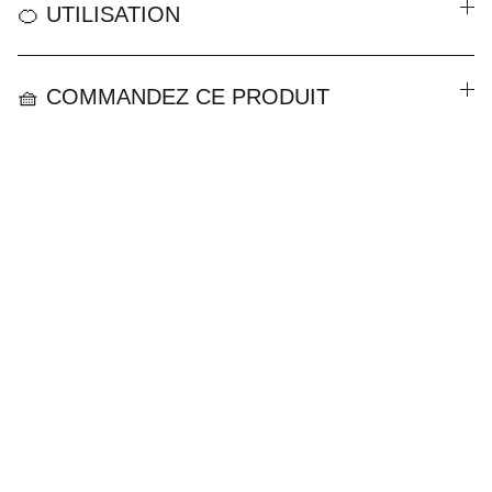
🍊 UTILISATION
🧺 COMMANDEZ CE PRODUIT
CGV
Mentions Légales
Politique de Confidentialité
Contact
Boutiques en Ligne
A Propos de Fantine Paquier
Blog