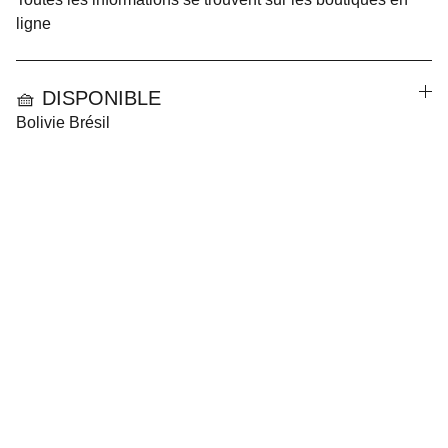
ligne
🧺 DISPONIBLE
Bolivie Brésil
CGV
Mentions Légales
Politique de Confidentialité
Contact
Boutiques en Ligne
A Propos de Fantine Paquier