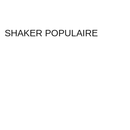
SHAKER POPULAIRE
CGV
Mentions Légales
Politique de Confidentialité
Contact
Boutiques en Ligne