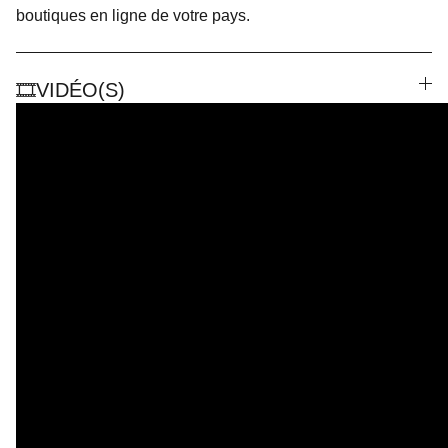
boutiques en ligne de votre pays.
🎞️VIDÉO(S)