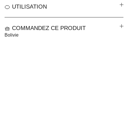
🍊 UTILISATION
🧺 COMMANDEZ CE PRODUIT
Bolivie
CGV
Mentions Légales
Politique de Confidentialité
Contact
Boutiques en Ligne
A Propos de Fantine Paquier