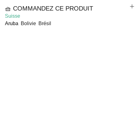
🧺 COMMANDEZ CE PRODUIT
Suisse
Aruba
Bolivie Brésil
CGV
Mentions Légales
Politique de Confidentialité
Contact
Boutiques en Ligne
A Propos de Fantine Paquier
Blog
FAQ